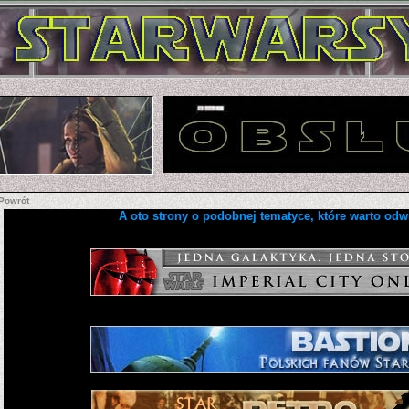
Powrót
A oto strony o podobnej tematyce, które warto odw